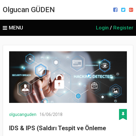
Olgucan GÜDEN
MENU
Login
/
Register
olgucanguden
16/06/2018
IDS & IPS (Saldırı Tespit ve Önleme