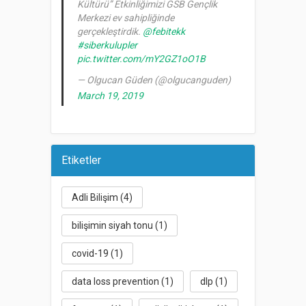
Kültürü” Etkinliğimizi GSB Gençlik
Merkezi ev sahipliğinde
gerçekleştirdik.
@febitekk
#siberkulupler
pic.twitter.com/mY2GZ1oO1B
— Olgucan Güden (@olgucanguden)
March 19, 2019
Etiketler
Adli Bilişim
(4)
bilişimin siyah tonu
(1)
covid-19
(1)
data loss prevention
(1)
dlp
(1)