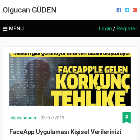
Olgucan GÜDEN
MENU
Login
/
Register
olgucanguden
03/07/2019
FaceApp Uygulaması Kişisel Verilerinizi