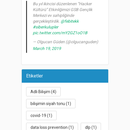
Bu yıl ikincisi düzenlenen “Hacker
Kültürü” Etkinliğimizi GSB Gençlik
Merkezi ev sahipliğinde
gerçekleştirdik.
@febitekk
#siberkulupler
pic.twitter.com/mY2GZ1oO1B
— Olgucan Güden (@olgucanguden)
March 19, 2019
Etiketler
Adli Bilişim
(4)
bilişimin siyah tonu
(1)
covid-19
(1)
data loss prevention
(1)
dlp
(1)